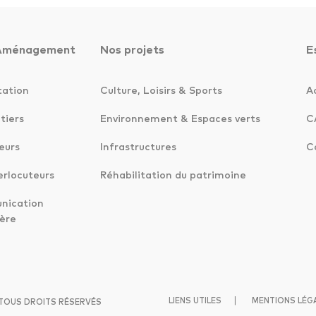
Aménagement
Nos projets
E
tation
Culture, Loisirs & Sports
A
tiers
Environnement & Espaces verts
C
eurs
Infrastructures
C
erlocuteurs
Réhabilitation du patrimoine
ication
ère
|
LIENS UTILES
MENTIONS LÉG
 TOUS DROITS RÉSERVÉS