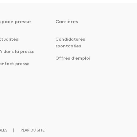
space presse
Carrières
ctualités
Candidatures
spontanées
A dans la presse
Offres d'emploi
ontact presse
|
ALES
PLAN DU SITE