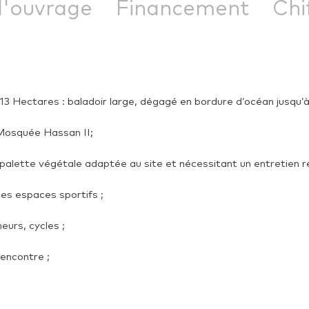
d'ouvrage
Financement
Chi
3 Hectares : baladoir large, dégagé en bordure d’océan jusqu’à 
a Mosquée Hassan II;
ette végétale adaptée au site et nécessitant un entretien ré
es espaces sportifs ;
eurs, cycles ;
encontre ;