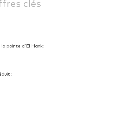
ffres clés
la pointe d’El Hank;
duit ;