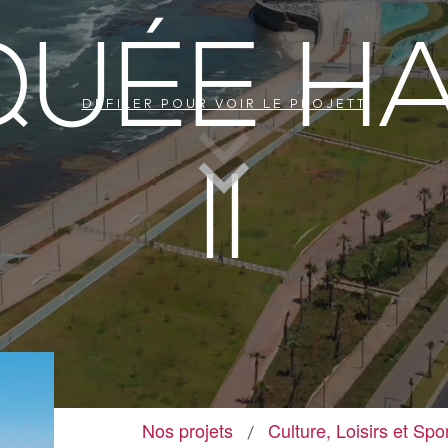
UÉE H
DÉFILER POUR VOIR LE PROJETT
II
Nos projets
Culture, Loisirs et Spo