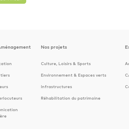
Aménagement
Nos projets
E
tation
Culture, Loisirs & Sports
A
tiers
Environnement & Espaces verts
C
eurs
Infrastructures
C
erlocuteurs
Réhabilitation du patrimoine
ication
ère