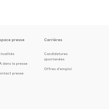
space presse
Carrières
ctualités
Candidatures
spontanées
A dans la presse
Offres d'emploi
ontact presse