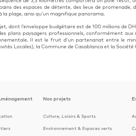
séquence de 3,5 kilomètres comportera un pôle festif, un
bains des espaces de détente, des lieux de promenade, de 
 à la plage, ainsi qu’un magnifique panorama.
jet, dont l’enveloppe budgétaire est de 100 millions de DH 
des plans paysagers professionnels, conformément aux n
nnementale. Il est le fruit d’un partenariat entre le min
tivités Locales), la Commune de Casablanca et la Socié
Aménagement
Nos projets
E
tation
Culture, Loisirs & Sports
A
tiers
Environnement & Espaces verts
C