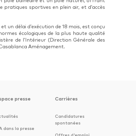
 pôle balnéaire et un pôle naturel, offrant
pratiques sportives en plein air, et d’accès
et un délai d’exécution de 18 mois, est conçu
ormes écologiques de la plus haute qualité
istère de l’Intérieur (Direction Générale des
té Casablanca Aménagement.
space presse
Carrières
ctualités
Candidatures
spontanées
A dans la presse
Offres d'emploi