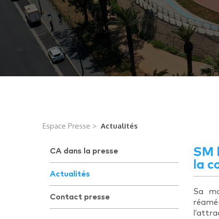
Espace Presse >
Actualités
SM l
CA dans la presse
la c
Actualités
Sa ma
Contact presse
réamén
l’attr