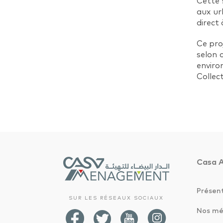
Cette 
aux ur
direct
Ce pro
selon 
enviro
Collec
Casa 
Présen
SUR LES RÉSEAUX SOCIAUX
Nos mé