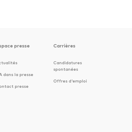
space presse
Carrières
ctualités
Candidatures
spontanées
A dans la presse
Offres d'emploi
ontact presse