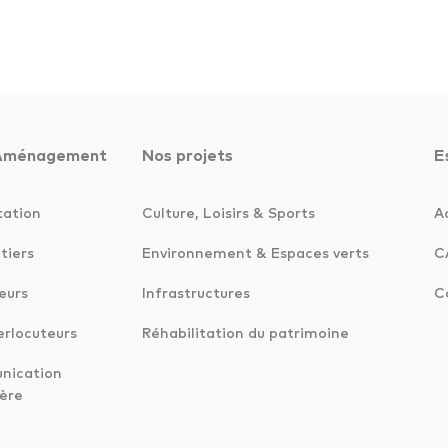
Aménagement
Nos projets
E
tation
Culture, Loisirs & Sports
A
tiers
Environnement & Espaces verts
C
eurs
Infrastructures
C
erlocuteurs
Réhabilitation du patrimoine
ication
ère